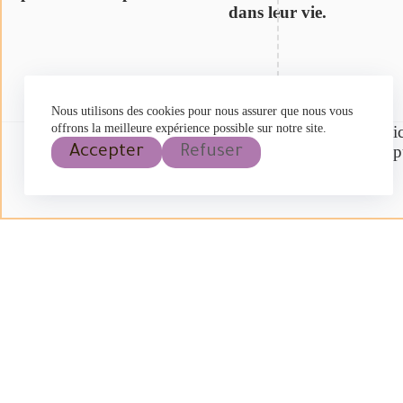
dans leur vie.
Nous utilisons des cookies pour nous assurer que nous vous
offrons la meilleure expérience possible sur notre site.
La lithothérapie ne remplace pas les traitements médi
Prop
Accepter
Refuser