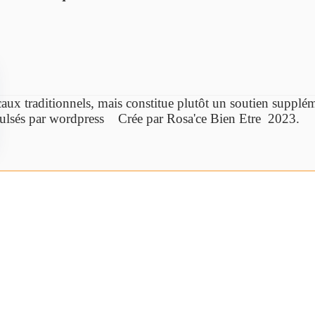
caux traditionnels,
mais constitue plutôt un soutien supp
ulsés par wordpress Crée par Rosa'ce Bien Etre 2023.
Cliquez ici
Ebook offert
Bien-être par la