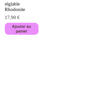
réglable
Rhodonite
17,90
€
Ajouter au
panier