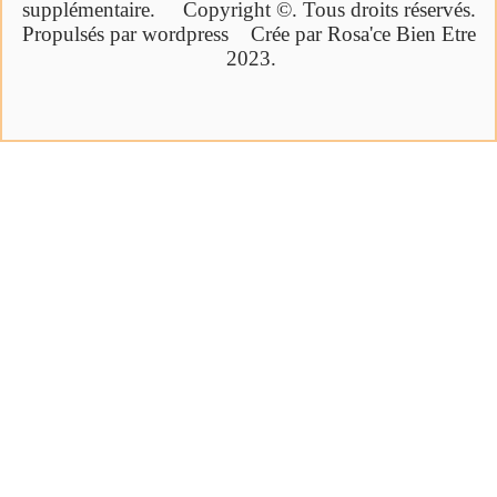
supplémentaire.
Copyright ©. Tous droits réservés.
Propulsés par wordpress Crée par Rosa'ce Bien Etre
2023.
Cliquez ici
Ebook offert
Bien-être par la synergie des pierres et
des huiles essentielles