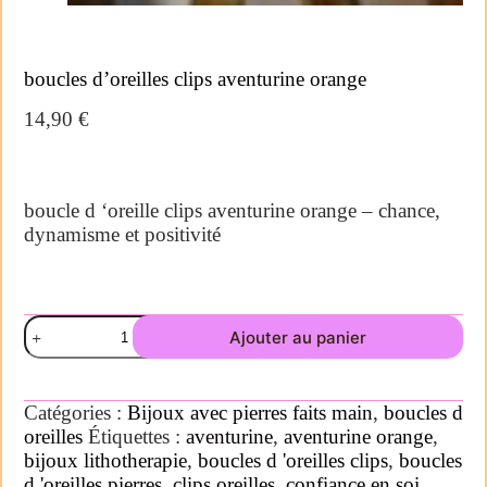
boucles d’oreilles clips aventurine orange
14,90
€
boucle d ‘oreille clips aventurine orange – chance,
dynamisme et positivité
Ajouter au panier
Catégories :
Bijoux avec pierres faits main
,
boucles d
oreilles
Étiquettes :
aventurine
,
aventurine orange
,
bijoux lithotherapie
,
boucles d 'oreilles clips
,
boucles
d 'oreilles pierres
,
clips oreilles
,
confiance en soi
,