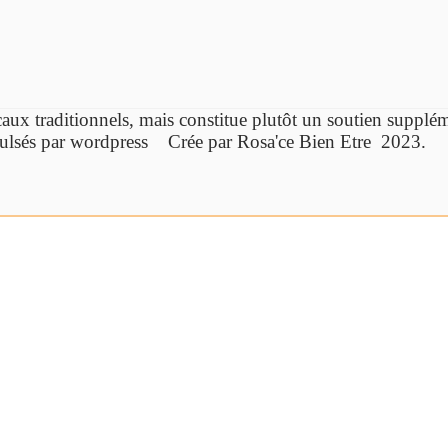
caux traditionnels,
mais constitue plutôt un soutien supp
ulsés par wordpress Crée par Rosa'ce Bien Etre 2023.
Cliquez ici
Ebook offert
Bien-être par la
synergie des pierres