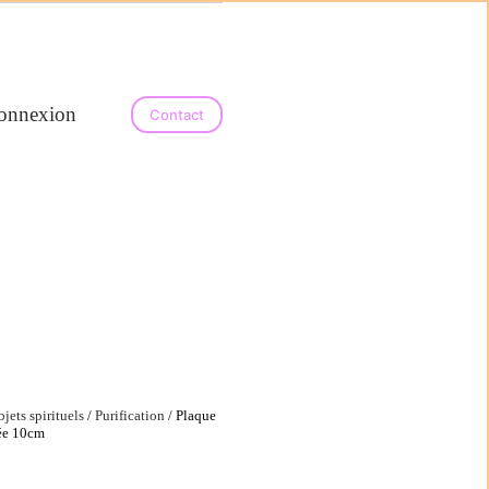
onnexion
outique bien-être, pierres naturelles et aromathérapie
Contact
jets spirituels
/
Purification
/ Plaque
tée 10cm