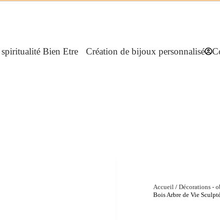
spiritualité Bien Etre
Création de bijoux personnalisés
C
B
Accueil
/
Décorations - ob
Bois Arbre de Vie Sculp