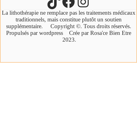
La lithothérapie ne remplace pas les traitements médicaux
traditionnels,
mais constitue plutôt un soutien
supplémentaire.
Copyright ©. Tous droits réservés.
Propulsés par wordpress Crée par Rosa'ce Bien Etre
2023.
Cliquez ici
Ebook offert
Bien-être par la synergie des pierres et
des huiles essentielles