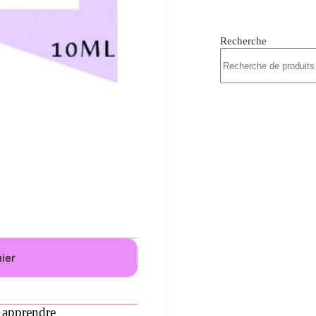
Recherche
nier
,
apprendre