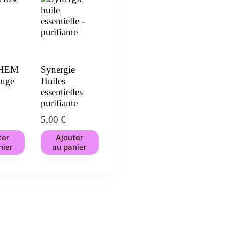
 HEM
Synergie
uge
Huiles
essentielles
purifiante
5,00
€
ter
Ajouter
nier
au panier