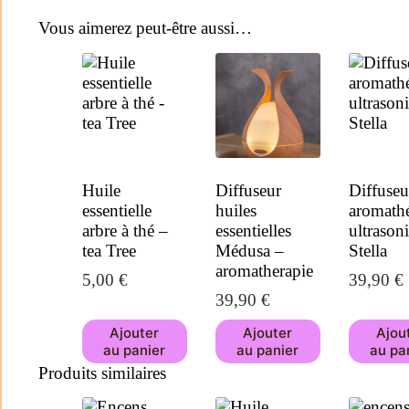
Vous aimerez peut-être aussi…
Huile
Diffuseur
Diffuseu
essentielle
huiles
aromathé
arbre à thé –
essentielles
ultrason
tea Tree
Médusa –
Stella
aromatherapie
5,00
€
39,90
€
39,90
€
Ajouter
Ajouter
Ajou
au panier
au panier
au pa
Produits similaires