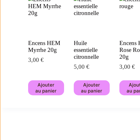
Encens HEM
Huile
Encens
Myrrhe 20g
essentielle
Rose Ro
citronnelle
20g
3,00
€
5,00
€
3,00
€
Ajouter
Ajouter
Ajou
au panier
au panier
au pa