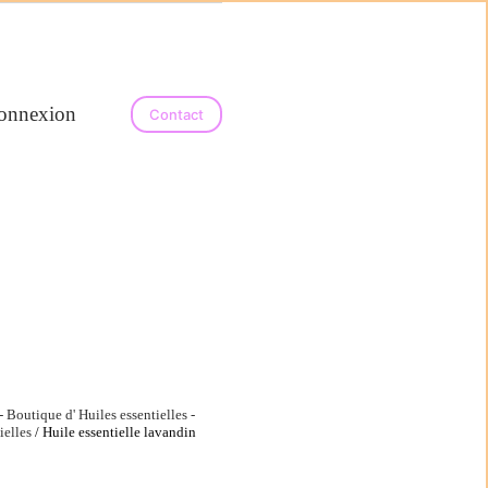
onnalisés
onnexion
Boutique bien-être, pierres naturelles et aromath
Contact
 Boutique d' Huiles essentielles -
ielles
/ Huile essentielle lavandin