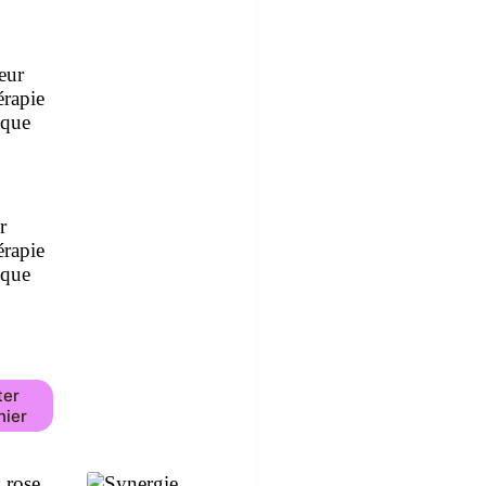
r
rapie
ique
ter
nier