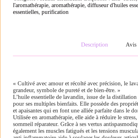
l'aromathérapie
,
aromathérapie
,
diffuseur d'huiles esse
essentielles
,
purification
Description
Avis 
« Cultivé avec amour et récolté avec précision, le lav
grandeur, symbole de pureté et de bien-être. »
L’huile essentielle de lavandin, issue de la distillatio
pour ses multiples bienfaits. Elle possède des proprié
et apaisantes qui en font une alliée parfaite dans le d
Utilisée en aromathérapie, elle aide à réduire le stress,
sommeil réparateur. Grâce à ses vertus antispasmodiqu
également les muscles fatigués et les tensions muscula
anti-inflammatoire aide à soulager les douleurs articul