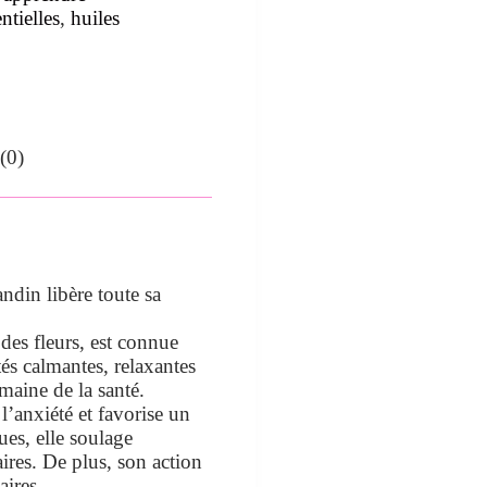
ntielles
,
huiles
(0)
andin libère toute sa
n des fleurs, est connue
tés calmantes, relaxantes
omaine de la santé.
 l’anxiété et favorise un
es, elle soulage
ires. De plus, son action
aires.