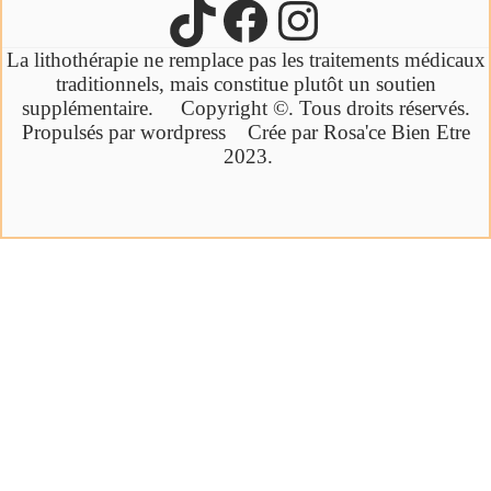
La lithothérapie ne remplace pas les traitements médicaux
traditionnels,
mais constitue plutôt un soutien
supplémentaire.
Copyright ©. Tous droits réservés.
Propulsés par wordpress Crée par Rosa'ce Bien Etre
2023.
Cliquez ici
Ebook offert
Bien-être par la synergie des pierres et
des huiles essentielles