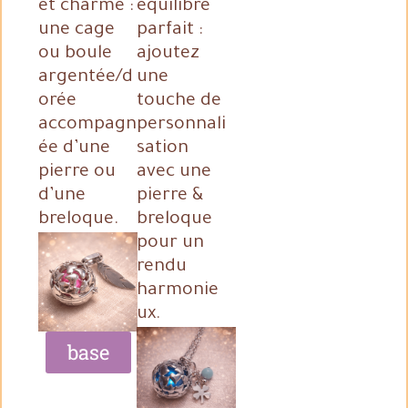
et charme :
équilibre
une cage
parfait :
ou boule
ajoutez
argentée/d
une
orée
touche de
accompagn
personnali
ée d’une
sation
pierre ou
avec une
d’une
pierre &
breloque.
breloque
pour un
rendu
harmonie
ux.
base